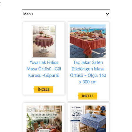
:
Yuvarlak Fiskos
Taç Jakar Saten
Masa Örtüsü –Gül
Dikdörtgen Masa
Kurusu -Güpürlü
Örtüsü – Ölçü: 160
x 300 cm
İNCELE
İNCELE