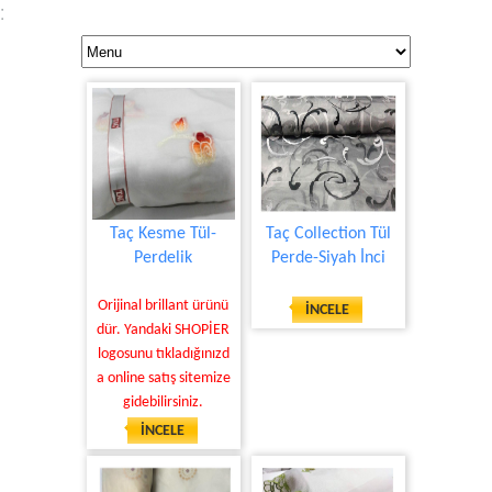
:
Taç Kesme Tül-
Taç Collection Tül
Perdelik
Perde-Siyah İnci
Orijinal brillant ürünü
İNCELE
dür. Yandaki SHOPİER
logosunu tıkladığınızd
a online satış sitemize
gidebilirsiniz.
İNCELE