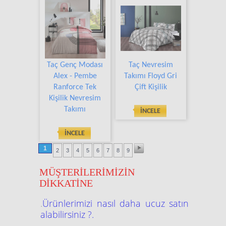
Taç Genç Modası
Taç Nevresim
Alex - Pembe
Takımı Floyd Gri
Ranforce Tek
Çift Kişilik
Kişilik Nevresim
Takımı
İNCELE
İNCELE
1
2
3
4
5
6
7
8
9
MÜŞTERİLERİMİZİN
DİKKATİNE
.
Ürünlerimizi nasıl daha ucuz satın
alabilirsiniz ?.