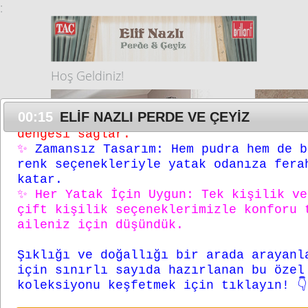
:
şimdi evlerinize konuk olmaya hazır.
Neden Waffle Dokumalı Organik Pamuk Pi
✨
Tamamen Doğal:
%100 organik pamuk
Hoş Geldiniz!
yapısıyla nefes alır, cildinizle dostt
✨
Özel Doku:
Waffle dokuma tekniği
00:14
ELİF NAZLI PERDE VE ÇEYİZ
sayesinde hem hafif hem de üstün ısı
dengesi sağlar.
✨
Zamansız Tasarım:
Hem pudra hem de b
renk seçenekleriyle yatak odanıza fera
katar.
✨
Her Yatak İçin Uygun:
Tek kişilik ve
çift kişilik seçeneklerimizle konforu 
aileniz için düşündük.
Yatak Örtüleri
Ail
Şıklığı ve doğallığı bir arada arayanl
için sınırlı sayıda hazırlanan bu özel
koleksiyonu keşfetmek için tıklayın! 👇