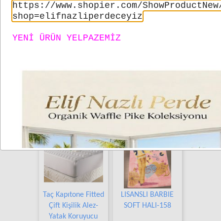
https://www.shopier.com/ShowProductNew
shop=elifnazliperdeceyiz
YENİ ÜRÜN YELPAZEMİZ
Taç Nevresim Takımları
Her Ölçüde Güne
Taç Kapıtone Fitted
LISANSLI BARBIE
Çift Kişilik Alez-
SOFT HALI-158
Yatak Koruyucu