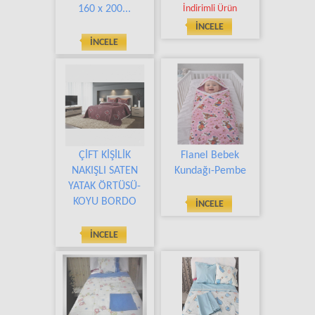
160 x 200...
İndirimli Ürün
İNCELE
İNCELE
ÇİFT KİŞİLİK
Flanel Bebek
NAKIŞLI SATEN
Kundağı-Pembe
YATAK ÖRTÜSÜ-
KOYU BORDO
İNCELE
İNCELE