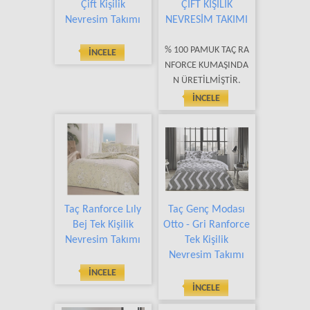
Çift Kişilik
ÇİFT KİŞİLİK
Nevresim Takımı
NEVRESİM TAKIMI
TEL & WHATS UP: 05325612328
% 100 PAMUK TAÇ RA
İNCELE
MAİL: info@elifnazliperde.com.tr
NFORCE KUMAŞINDA
N ÜRETİLMİŞTİR.
İNCELE
Taç Ranforce Lıly
Taç Genç Modası
Bej Tek Kişilik
Otto - Gri Ranforce
Nevresim Takımı
Tek Kişilik
Nevresim Takımı
İNCELE
İNCELE