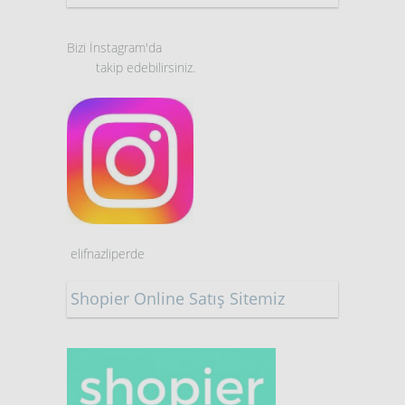
Bizi İnstagram'da
takip edebilirsiniz.
elifnazliperde
Shopier Online Satış Sitemiz