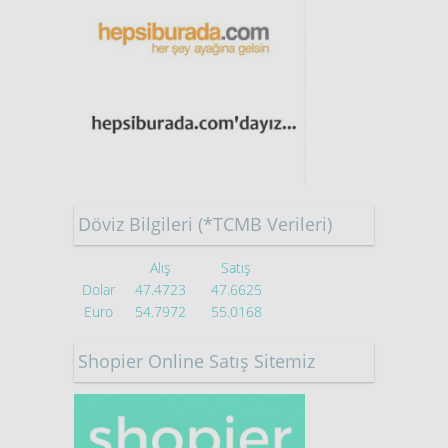
Döviz Bilgileri (*TCMB Verileri)
Alış
Satış
Dolar
47.4723
47.6625
Euro
54.7972
55.0168
Shopier Online Satış Sitemiz